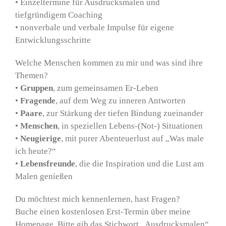
• Einzeltermine für Ausdrucksmalen und
tiefgründigem Coaching
• nonverbale und verbale Impulse für eigene
Entwicklungsschritte
Welche Menschen kommen zu mir und was sind ihre
Themen?
•
Gruppen
, zum gemeinsamen Er-Leben
•
Fragende
, auf dem Weg zu inneren Antworten
•
Paare
, zur Stärkung der tiefen Bindung zueinander
•
Menschen
, in speziellen Lebens-(Not-) Situationen
•
Neugierige
, mit purer Abenteuerlust auf „Was male
ich heute?“
•
Lebensfreunde
, die die Inspiration und die Lust am
Malen genießen
Du möchtest mich kennenlernen, hast Fragen?
Buche einen kostenlosen Erst-Termin über meine
Homepage. Bitte gib das Stichwort „Ausdrucksmalen“