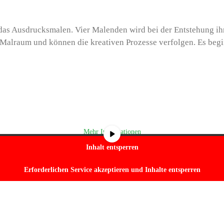
 das Ausdrucksmalen. Vier Malenden wird bei der Entstehung ihr
 Malraum und können die kreativen Prozesse verfolgen. Es begi
von
YouTube
. Um auf den eigentlichen Inhalt zuzugreifen, klicken Sie auf die S
dabei Daten an Drittanbieter weitergegeben werden.
Mehr Informationen
Inhalt entsperren
Erforderlichen Service akzeptieren und Inhalte entsperren